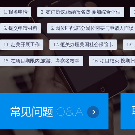
1. 报名申请
2. 签订协议,缴纳报名费,参加综合评估
5. 提交申请材料
6. 岗位匹配,部分岗位需要与申请人面谈
11. 赴美开展工作
12. 抵美办理美国社会保险卡
13
15. 在项目期限内,旅游、考察名校等
16. 项目结束,按期