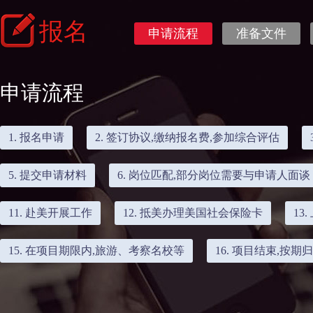
报名
申请流程
准备文件
申请流程
1. 报名申请
2. 签订协议,缴纳报名费,参加综合评估
5. 提交申请材料
6. 岗位匹配,部分岗位需要与申请人面谈
11. 赴美开展工作
12. 抵美办理美国社会保险卡
13
15. 在项目期限内,旅游、考察名校等
16. 项目结束,按期